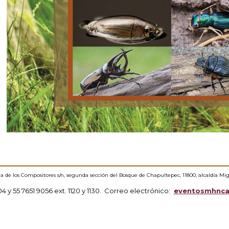
ida de los Compositores s/n, segunda sección del Bosque de Chapultepec, 11800, alcaldía Mi
304 y 55 7651 9056 ext. 1120 y 1130. Correo electrónico:
eventosmhnc