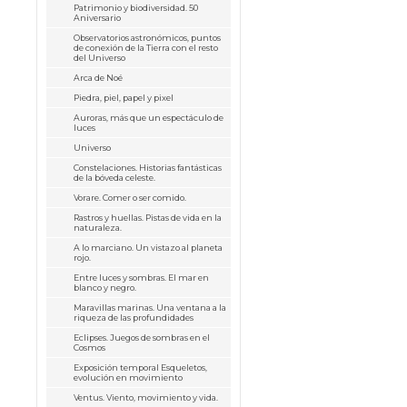
Patrimonio y biodiversidad. 50
Aniversario
Observatorios astronómicos, puntos
de conexión de la Tierra con el resto
del Universo
Arca de Noé
Piedra, piel, papel y pixel
Auroras, más que un espectáculo de
luces
Universo
Constelaciones. Historias fantásticas
de la bóveda celeste.
Vorare. Comer o ser comido.
Rastros y huellas. Pistas de vida en la
naturaleza.
A lo marciano. Un vistazo al planeta
rojo.
Entre luces y sombras. El mar en
blanco y negro.
Maravillas marinas. Una ventana a la
riqueza de las profundidades
Eclipses. Juegos de sombras en el
Cosmos
Exposición temporal Esqueletos,
evolución en movimiento
Ventus. Viento, movimiento y vida.