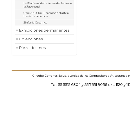
La Biodiversidad a través del lente de
la Juventud
GYOTAKU-DO El camino del arte a
través de la ciencia
Sinfonía Oceánica
Exhibiciones permanentes
Colecciones
Pieza del mes
Circuito Correr es Salud, avenida de los Compositores s/n, segunda 
Tel. 55 5515 6304 y 55 7651 9056 ext. 1120 y