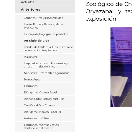
Actuales
Zoológico de Ch
Anteriores
Oryazabal y t
exposición.
Colibries, Arte y Biodiversidad
Lente, Pincel y Palabra, Mares
Mexicanos
La Playa de los juguetes perdidos
Un Siglo de Vida
Cóndor de California, Una historia de
conservación inspiradora
Playa Cero
Inspirados... arte en dinosaurios y
otros animales extintos
Nahuali: Nuestro alter. ego animal
Somos Agua
Tiburones
Biórigami, Vida en Papel
Bichos. Entre libros y pinturas
One World One Chance
Biórigami, Vida en Papel (2)
Animales insólitos.
Tiburones, mantas y rayas.
Centinelas del océano.