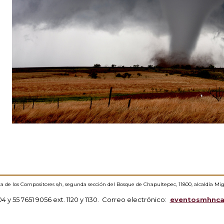
ida de los Compositores s/n, segunda sección del Bosque de Chapultepec, 11800, alcaldía Mi
304 y 55 7651 9056 ext. 1120 y 1130. Correo electrónico:
eventosmhnc