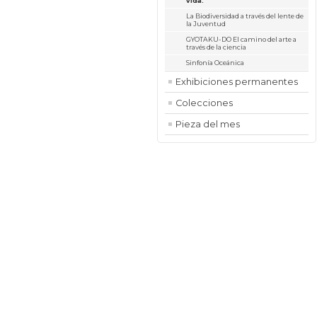
vida.
La Biodiversidad a través del lente de
la Juventud
GYOTAKU-DO El camino del arte a
través de la ciencia
Sinfonía Oceánica
Exhibiciones permanentes
Colecciones
Pieza del mes