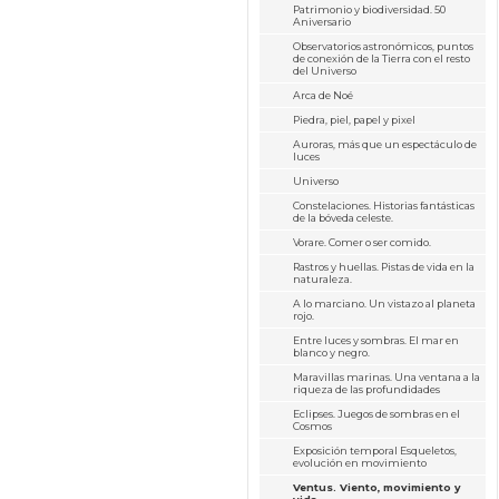
Patrimonio y biodiversidad. 50
Aniversario
Observatorios astronómicos, puntos
de conexión de la Tierra con el resto
del Universo
Arca de Noé
Piedra, piel, papel y pixel
Auroras, más que un espectáculo de
luces
Universo
Constelaciones. Historias fantásticas
de la bóveda celeste.
Vorare. Comer o ser comido.
Rastros y huellas. Pistas de vida en la
naturaleza.
A lo marciano. Un vistazo al planeta
rojo.
Entre luces y sombras. El mar en
blanco y negro.
Maravillas marinas. Una ventana a la
riqueza de las profundidades
Eclipses. Juegos de sombras en el
Cosmos
Exposición temporal Esqueletos,
evolución en movimiento
Ventus. Viento, movimiento y