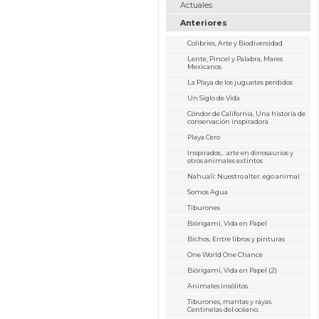
Actuales
Anteriores
Colibries, Arte y Biodiversidad
Lente, Pincel y Palabra, Mares
Mexicanos
La Playa de los juguetes perdidos
Un Siglo de Vida
Cóndor de California, Una historia de
conservación inspiradora
Playa Cero
Inspirados... arte en dinosaurios y
otros animales extintos
Nahuali: Nuestro alter. ego animal
Somos Agua
Tiburones
Biórigami, Vida en Papel
Bichos. Entre libros y pinturas
One World One Chance
Biórigami, Vida en Papel (2)
Animales insólitos.
Tiburones, mantas y rayas.
Centinelas del océano.