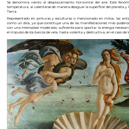
Se denomina viento al desplazamiento horizontal del aire. Este fenóm
temperatura, al calentarse de manera desigual la superficie del planeta y 
Tierra.
Representado en pinturas y esculturas o mencionado en mitos, las antig
como un dios, ya que constituye una de las manifestaciones más poderos
con una intensidad moderada, suficiente para aportar la energía necesar
el impulso de los barcos de vela, hasta violenta y destructiva, en el caso de