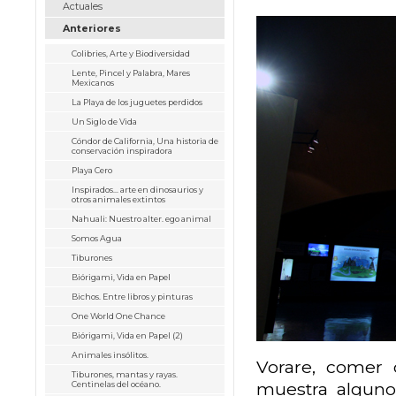
Actuales
Anteriores
Colibries, Arte y Biodiversidad
Lente, Pincel y Palabra, Mares
Mexicanos
La Playa de los juguetes perdidos
Un Siglo de Vida
Cóndor de California, Una historia de
conservación inspiradora
Playa Cero
Inspirados... arte en dinosaurios y
otros animales extintos
Nahuali: Nuestro alter. ego animal
Somos Agua
Tiburones
Biórigami, Vida en Papel
Bichos. Entre libros y pinturas
One World One Chance
Biórigami, Vida en Papel (2)
Animales insólitos.
Vorare, comer 
Tiburones, mantas y rayas.
muestra algunos
Centinelas del océano.