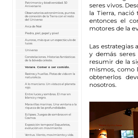
Patrimonio y biodiversidad. 50
seres vivos. De
Aniversario
la Tierra, naci
Observatorios astronómicos, puntos
de conexión de la Tierra con el resto
entonces el co
del Universo
motores de la ev
Arca de Noé
Piedra, piel, papel y pixel
Auroras, más que un espectáculo de
luces
Las estrategias 
Universo
y demás seres 
Constelaciones. Historias fantásticas
resumir de la si
de la bóveda celeste.
Vorare. Comer o ser comido.
mismos, como la
Rastros y huellas. Pistas de vida en la
obtenerlos de
naturaleza.
nosotros.
A lo marciano. Un vistazo al planeta
rojo.
Entre luces y sombras. El mar en
blanco y negro.
Maravillas marinas. Una ventana a la
riqueza de las profundidades
Eclipses. Juegos de sombras en el
Cosmos
Exposición temporal Esqueletos,
evolución en movimiento
Ventus. Viento, movimiento y vida.