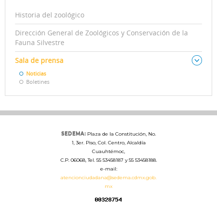
Historia del zoológico
Dirección General de Zoológicos y Conservación de la
Fauna Silvestre
Sala de prensa
Noticias
Boletines
SEDEMA:
Plaza de la Constitución, No.
1, 3er. Piso, Col. Centro, Alcaldía
Cuauhtémoc,
C.P. 06068, Tel. 55 53458187 y 55 53458188.
e-mail:
atencionciudadana@sedema.cdmx.gob.
mx