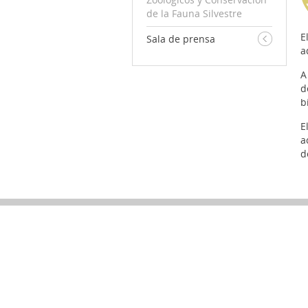
de la Fauna Silvestre
E
Sala de prensa
a
A
d
b
E
a
d