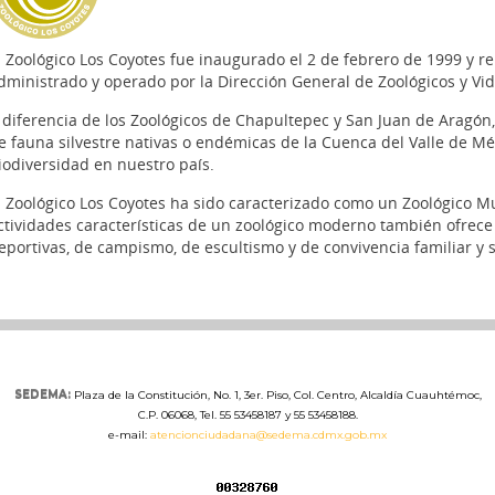
l Zoológico Los Coyotes fue inaugurado el 2 de febrero de 1999 y re
dministrado y operado por la Dirección General de Zoológicos y Vida
 diferencia de los Zoológicos de Chapultepec y San Juan de Aragón,
e fauna silvestre nativas o endémicas de la Cuenca del Valle de Mé
iodiversidad en nuestro país.
l Zoológico Los Coyotes ha sido caracterizado como un Zoológico M
ctividades características de un zoológico moderno también ofrece 
eportivas, de campismo, de escultismo y de convivencia familiar y s
SEDEMA:
Plaza de la Constitución, No. 1, 3er. Piso, Col. Centro, Alcaldía Cuauhtémoc,
C.P. 06068, Tel. 55 53458187 y 55 53458188.
e-mail:
atencionciudadana@sedema.cdmx.gob.mx