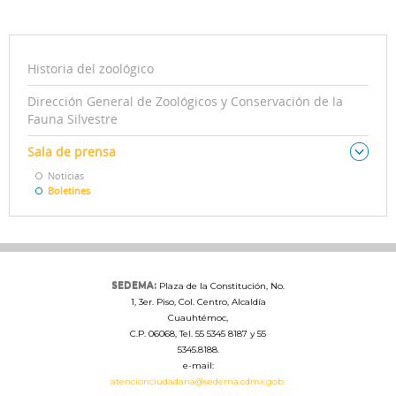
Historia del zoológico
Dirección General de Zoológicos y Conservación de la
Fauna Silvestre
Sala de prensa
Noticias
Boletines
SEDEMA:
Plaza de la Constitución, No.
1, 3er. Piso, Col. Centro, Alcaldía
Cuauhtémoc,
C.P. 06068, Tel. 55 5345 8187 y 55
5345.8188.
e-mail:
atencionciudadana@sedema.cdmx.gob.