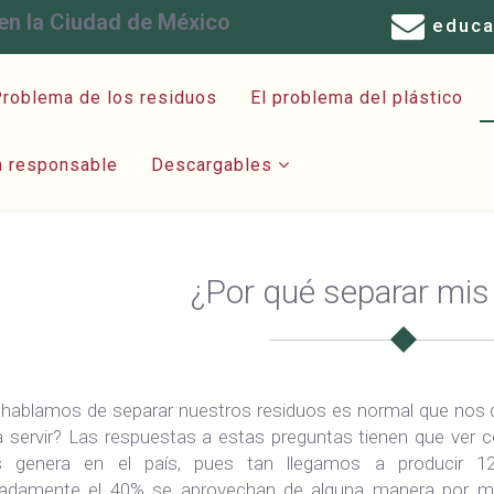
en la Ciudad de México
educ
roblema de los residuos
El problema del plástico
a responsable
Descargables
¿Por qué separar mis
hablamos de separar nuestros residuos es normal que nos q
a servir? Las respuestas a estas preguntas tienen que ver
s genera en el país, pues tan llegamos a producir 1
adamente el 40% se aprovechan de alguna manera por me