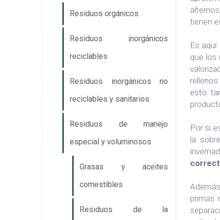
alterno
Residuos orgánicos
tienen e
Residuos inorgánicos
Es aquí
reciclables
que los 
valoriz
rellenos
Residuos inorgánicos no
esto ta
reciclables y sanitarios
product
Residuos de manejo
Por si e
la sobr
especial y voluminosos
inverna
correct
Grasas y aceites
comestibles
Además,
primas n
Residuos de la
separaci