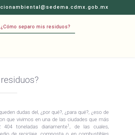
acionambiental@sedema.cdmx.gob.mx
¿Cómo separo mis residuos?
 residuos?
ueden dudas del, ¿por qué?, ¿para qué?, ¿eso de
 con que vivimos en una de las ciudades que más
1
2 404 toneladas diariamente
, de las cuales,
dio de reciclaje, composta o en combustibles