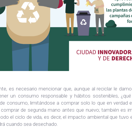
nte, es necesario mencionar que, aunque al reciclar le damo
ener un consumo responsable y hábitos sostenibles, ¿qué
 de consumo, limitándose a comprar solo lo que en verdad es
o comprar de segunda mano antes que nuevo; también es im
odo el ciclo de vida, es decir, el impacto ambiental que tuvo 
drá cuando sea desechado.