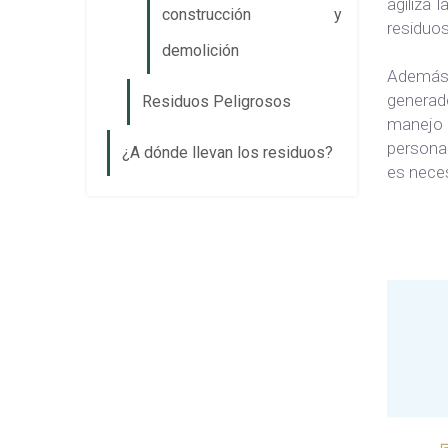
agiliza 
construcción y
residuos
demolición
Además,
generado
Residuos Peligrosos
manejo e
persona 
¿A dónde llevan los residuos?
es neces