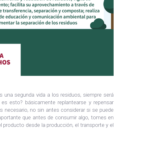
s una segunda vida a los residuos, siempre será
 es esto? básicamente replantearse y repensar
 necesario, no sin antes considerar si se puede
portante que antes de consumir algo, tomes en
el producto desde la producción, el transporte y el