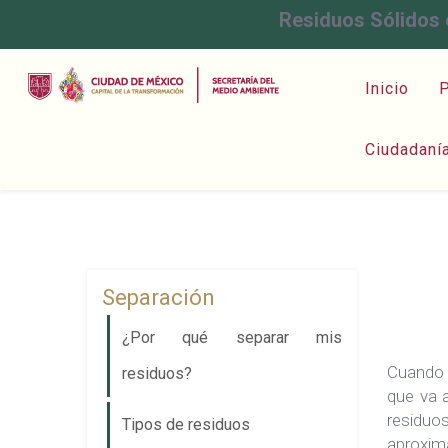
Residuos Sólidos 
Inicio
P
Ciudadaní
Separación
¿Por qué separar mis
Cuando 
residuos?
que va 
residuo
Tipos de residuos
aproxim