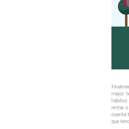
Finalme
mejor t
hábitos
rentar 
cuenta t
que ten