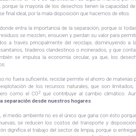
s, porque la mayoría de los desechos tienen la capacidad 
se final ideal, por la mala disposición que hacemos de ellos.
 donde entra la importancia de la separación, porque si tod
residuos se mezclen, ensucien y pierdan su valor para permi
ados a través principalmente del reciclaje, disminuyendo a 
 sanitarios, tiraderos clandestinos o incinerados, y que co
mbién se impulsa la economía circular, ya que, los desec
os.
so no fuera suficiente, reciclar permite el ahorro de materias 
eexplotación de los recursos naturales, que son limitados
2
dero como el CO
que contribuye al cambio climático. Aunq
a separación desde nuestros hogares
.
 el medio ambiente no es el único que gana con ésto porque 
uevas; se reducen los costos del transporte y disposición f
ón dignifica el trabajo del sector de limpia, porque si entre