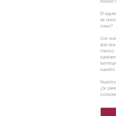
incluso
El sigui
de unos
crees?
Con suer
que sea 
menos s
sanitari
terminar
nuestro
Nuestro 
¿te par
conscien