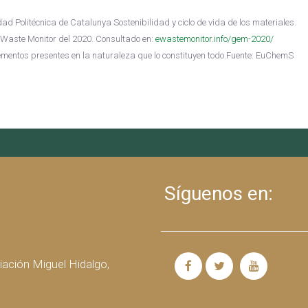
dad Politécnica de Catalunya Sostenibilidad y ciclo de vida de los materiales.
-Waste Monitor del 2020. Consultado en:
ewastemonitor.info/gem-2020/
ementos presentes en la naturaleza que lo constituyen todo.Fuente: EuChemS
Síguenos en:
iación Miguel Hidalgo,