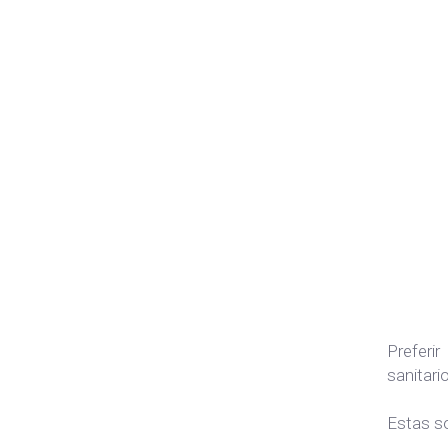
Preferir
sanitari
Estas so