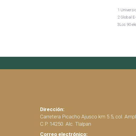
1 Universi
2 Global E
3Los 90 el
Dirección:
Carretera Picacho Ajusco km 5.5, col. Ampl
C.P. 14250. Alc. Tlalpan
Correo electrónico: