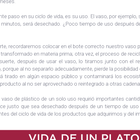
 meses.
ente paso en su ciclo de vida, es su uso. El vaso, por ejemplo
 minutos, será desechado. ¿Poco tiempo de uso después de t
te, recordaremos colocar en el bote correcto nuestro vaso pa
transformado en materia prima; otra vez, el proceso de recicl
uerte, después de usar el vaso, lo tiramos junto con el re
o, porque al no separarlo adecuadamente, pierde la posibilidad 
á tirado en algún espacio público y contaminará los ecosist
 producto al no ser aprovechado o reintegrado a otras caden
vaso de plástico de un solo uso requirió importantes cantid
ece justo que sea desechado después de un tiempo de uso 
tes del ciclo de vida de los productos que adquirimos y del i