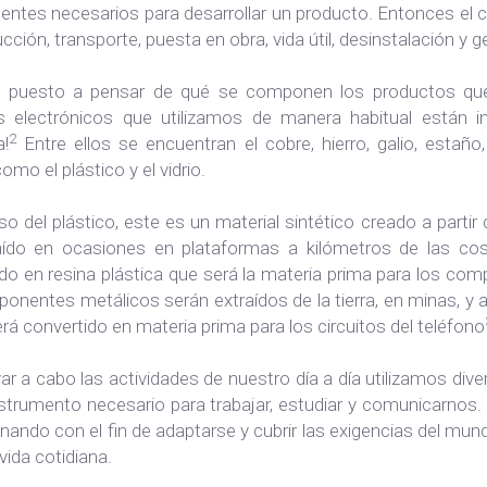
ntes necesarios para desarrollar un producto. Entonces el c
cción, transporte, puesta en obra, vida útil, desinstalación y 
 puesto a pensar de qué se componen los productos que ut
s electrónicos que utilizamos de manera habitual están i
2
a!
Entre ellos se encuentran el cobre, hierro, galio, estañ
omo el plástico y el vidrio.
so del plástico, este es un material sintético creado a parti
aído en ocasiones en plataformas a kilómetros de las cost
do en resina plástica que será la materia prima para los com
onentes metálicos serán extraídos de la tierra, en minas, y
rá convertido en materia prima para los circuitos del teléfono
var a cabo las actividades de nuestro día a día utilizamos div
strumento necesario para trabajar, estudiar y comunicarnos. 
nando con el fin de adaptarse y cubrir las exigencias del mund
vida cotidiana.