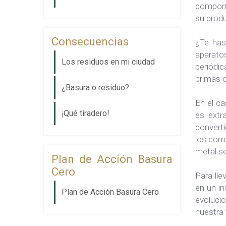
compone
su produ
Consecuencias
¿Te has
aparato
Los residuos en mi ciudad
periódic
primas c
¿Basura o residuo?
En el ca
¡Qué tiradero!
es extr
converti
los comp
metal se
Plan de Acción Basura
Cero
Para lle
en un in
Plan de Acción Basura Cero
evolucio
nuestra 