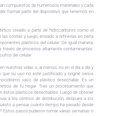
están compuestos de numerosos materiales y cada
der formar parte del dispositivo que tenemos en
tético creado a partir de hidrocarburos como el
las costas y luego, enviado a refinerías en tierra
mponentes plásticos del celular. De igual manera,
 a través de procesos altamente contaminantes.
uitos del celular.
 nuestras vidas o, al menos, no en el día a día y
e que su uso no esté justificado y origine serios
ocidísimo vaso de plástico desechable. Es un
ómetros de tu hogar. Tras un procesamiento que
ron éstos plásticos desechables. Luego de obtener
nvía a los centros de distribución, después a los
 puesto a pensar cuánto tiempo ha pasado desde
quel? Estos pasos pudieron tomar varias semanas o