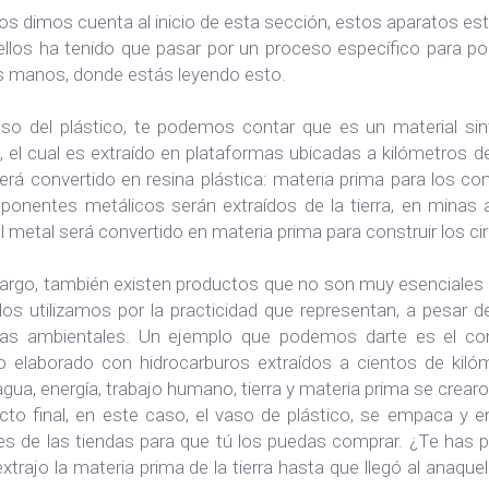
s dimos cuenta al inicio de esta sección, estos aparatos 
ellos ha tenido que pasar por un proceso específico para po
s manos, donde estás leyendo esto.
aso del plástico, te podemos contar que es un material sin
, el cual es extraído en plataformas ubicadas a kilómetros de 
rá convertido en resina plástica: materia prima para los co
ponentes metálicos serán extraídos de la tierra, en minas
l metal será convertido en materia prima para construir los circ
rgo, también existen productos que no son muy esenciales en
los utilizamos por la practicidad que representan, a pesar d
as ambientales. Un ejemplo que podemos darte es el con
o elaborado con hidrocarburos extraídos a cientos de kil
agua, energía, trabajo humano, tierra y materia prima se crea
cto final, en este caso, el vaso de plástico, se empaca y e
es de las tiendas para que tú los puedas comprar. ¿Te has
xtrajo la materia prima de la tierra hasta que llegó al ana