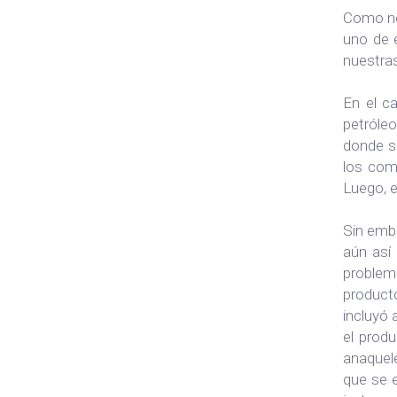
Como no
uno de 
nuestra
En el c
petróleo
donde se
los com
Luego, e
Sin emba
aún así 
problem
product
incluyó 
el produ
anaquel
que se e