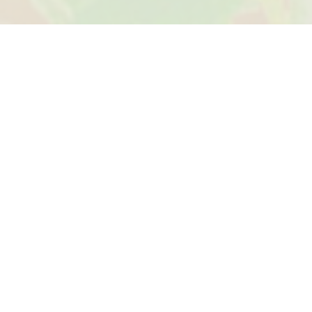
CRONOGRAMA DEL PROCESO
Etapas Clave
HASTA EL 30 DE JUNIO DE 2026
Recepción de Propuestas
Plazo de entrega:
Del 23 de mayo al 30 de
junio de 2026.
Canales de participación:
Digital:
Formulario en línea en el portal oficial
de SEDEMA.
Presencial:
Entrega manual de formatos en los