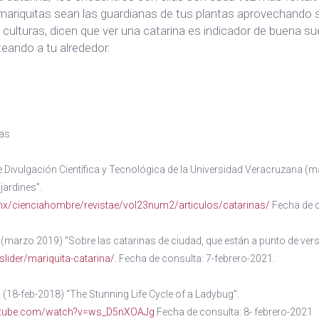
mariquitas sean las guardianas de tus plantas aprovechando s
 culturas, dicen que ver una catarina es indicador de buena su
teando a tu alrededor.
ias
e Divulgación Científica y Tecnológica de la Universidad Veracruzana (
jardines”.
x/cienciahombre/revistae/vol23num2/articulos/catarinas/
Fecha de 
(marzo 2019) “Sobre las catarinas de ciudad, que están a punto de vers
slider/mariquita-catarina/
. Fecha de consulta: 7-febrero-2021.
(18-feb-2018) “The Stunning Life Cycle of a Ladybug”.
tube.com/watch?v=ws_D5nXOAJg
Fecha de consulta: 8- febrero-2021