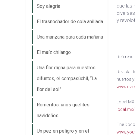
que las 
Soy alegria
diversas
y revolo
El trasnochador de cola anillada
Una manzana para cada mañana
El maíz chilango
Referenc
Una flor digna para nuestros
Revista d
difuntos, el cempasúchil, “La
huertos y 
www.uv.m
flor del sol”
Local MX 
Romeritos: unos quelites
local.mx/
navideños
The Dodo 
Un pez en peligro y en el
www.you