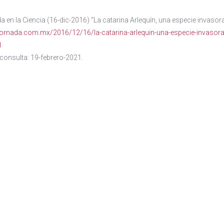
a en la Ciencia (16-dic-2016) “La catarina Arlequín, una especie invas
jornada.com.mx/2016/12/16/la-catarina-arlequin-una-especie-invasor
l
consulta: 19-febrero-2021.