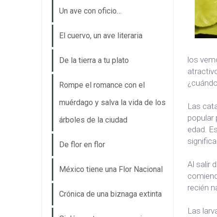
Un ave con oficio…
El cuervo, un ave literaria
los vemo
De la tierra a tu plato
atractiv
¿cuándo 
Rompe el romance con el
muérdago y salva la vida de los
Las cata
popular 
árboles de la ciudad
edad. Es
signific
De flor en flor
Al salir
México tiene una Flor Nacional
comiendo
recién 
Crónica de una biznaga extinta
Las lar