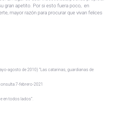
u gran apetito. Por si esto fuera poco, en
erte, mayor razón para procurar que vivan felices
mayo-agosto de 2010) “Las catarinas, guardianas de
consulta:7-febrero-2021
e en todos lados”.