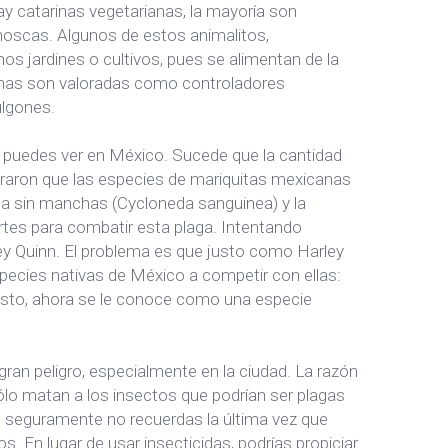
 catarinas vegetarianas, la mayoría son
 moscas. Algunos de estos animalitos,
s jardines o cultivos, pues se alimentan de la
arinas son valoradas como controladores
ulgones.
ue puedes ver en México. Sucede que la cantidad
aron que las especies de mariquitas mexicanas
ta sin manchas (Cycloneda sanguinea) y la
ertes para combatir esta plaga. Intentando
rley Quinn. El problema es que justo como Harley
species nativas de México a competir con ellas:
 esto, ahora se le conoce como una especie
 gran peligro, especialmente en la ciudad. La razón
sólo matan a los insectos que podrían ser plagas
ue seguramente no recuerdas la última vez que
. En lugar de usar insecticidas, podrías propiciar