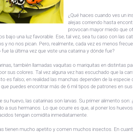
¿Qué haces cuando ves un inse
alejas corriendo hasta encont
provocan mayor miedo que o
s bajo una luz favorable. Ese, tal vez, sea tu caso con las ca
os y no nos pican. Pero, realmente, cada vez es menos frecuen
fue la última vez que viste una catarina y dónde fue?
rinas, también llamadas vaquitas o mariquitas en distintas p
por sus colores. Tal vez alguna vez has escuchado que la ca
to es falso; en realidad las manchas dependen de la especie 
a que puedes encontrar más de 6 mil tipos de patrones en sus
 de su huevo, las catarinas son larvas. Su primer alimento son
 a sus hermanos. Lo que ocurre es que, al poner los huevos, l
nacidos tengan comidita inmediatamente.
vas tienen mucho apetito y comen muchos insectos. En cuan