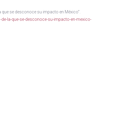
ora que se desconoce su impacto en México”.
a-de-la-que-se-desconoce-su-impacto-en-mexico-