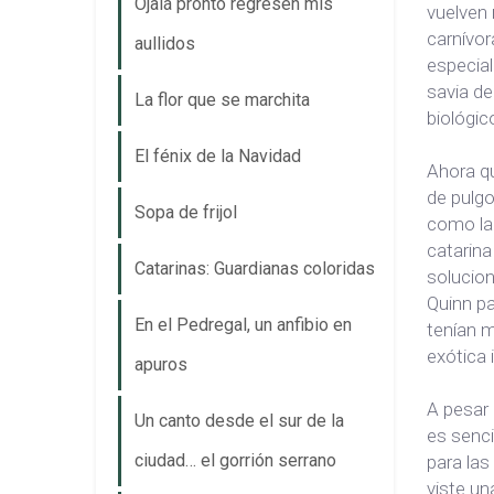
Ojalá pronto regresen mis
vuelven
carnívor
aullidos
especial
savia de
La flor que se marchita
biológic
El fénix de la Navidad
Ahora qu
de pulg
Sopa de frijol
como la 
catarina
Catarinas: Guardianas coloridas
solucion
Quinn pa
En el Pedregal, un anfibio en
tenían m
exótica 
apuros
A pesar 
Un canto desde el sur de la
es senci
ciudad… el gorrión serrano
para las
viste un