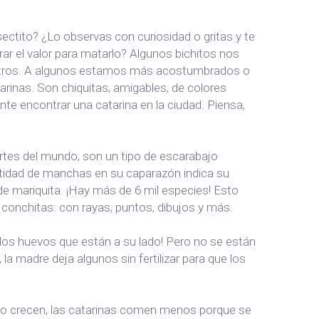
ctito? ¿Lo observas con curiosidad o gritas y te
rar el valor para matarlo? Algunos bichitos nos
tros. A algunos estamos más acostumbrados o
tarinas. Son chiquitas, amigables, de colores
te encontrar una catarina en la ciudad. Piensa,
artes del mundo, son un tipo de escarabajo
ntidad de manchas en su caparazón indica su
de mariquita. ¡Hay más de 6 mil especies! Esto
 conchitas: con rayas, puntos, dibujos y más.
: ¡los huevos que están a su lado! Pero no se están
a madre deja algunos sin fertilizar para que los
to crecen, las catarinas comen menos porque se