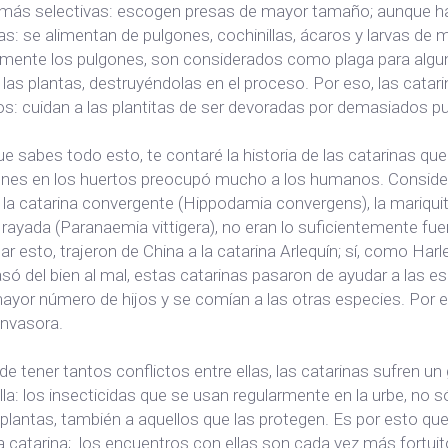
 más selectivas: escogen presas de mayor tamaño; aunque hay
as: se alimentan de pulgones, cochinillas, ácaros y larvas de
mente los pulgones, son considerados como plaga para alguno
 las plantas, destruyéndolas en el proceso. Por eso, las cat
os: cuidan a las plantitas de ser devoradas por demasiados p
e sabes todo esto, te contaré la historia de las catarinas q
ones en los huertos preocupó mucho a los humanos. Consider
la catarina convergente (Hippodamia convergens), la mariqui
 rayada (Paranaemia vittigera), no eran lo suficientemente fu
ar esto, trajeron de China a la catarina Arlequín; sí, como Ha
só del bien al mal, estas catarinas pasaron de ayudar a las e
ayor número de hijos y se comían a las otras especies. Por
invasora.
de tener tantos conflictos entre ellas, las catarinas sufren un
lla: los insecticidas que se usan regularmente en la urbe, no 
 plantas, también a aquellos que las protegen. Es por esto q
a catarina; los encuentros con ellas son cada vez más fortuitos