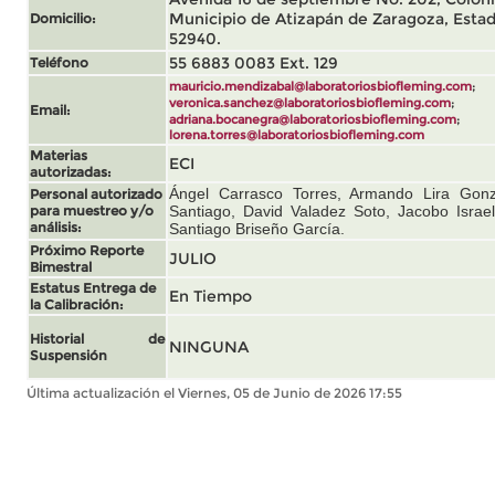
Municipio de Atizapán de Zaragoza, Estad
Domicilio:
52940
.
55 6883 0083 Ext. 129
Teléfono
;
mauricio.mendizabal@laboratoriosbiofleming.com
;
veronica.sanchez@laboratoriosbiofleming.com
Email:
;
adriana.bocanegra@laboratoriosbiofleming.com
lorena.torres@laboratoriosbiofleming.com
Materias
ECI
autorizadas:
Ángel Carrasco Torres, Armando Lira Gonz
Personal autorizado
para muestreo y/o
Santiago, David Valadez Soto, Jacobo Israe
análisis:
Santiago Briseño García
.
Próximo Reporte
JULIO
Bimestral
Estatus Entrega de
En Tiempo
la Calibración:
Historial de
NINGUNA
Suspensión
Última actualización el Viernes, 05 de Junio de 2026 17:55