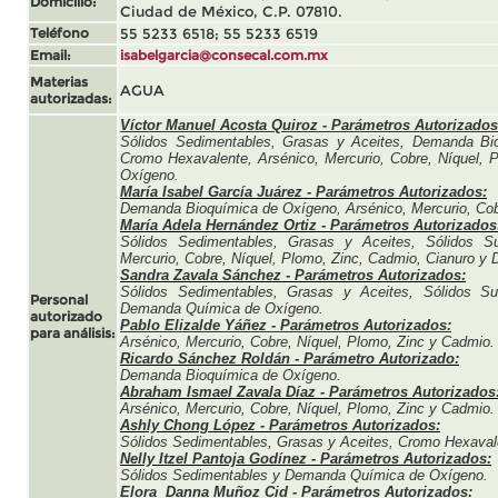
Domicilio:
Ciudad de México, C.P. 07810.
Teléfono
55 5233 6518; 55 5233 6519
Email:
isabelgarcia@consecal.com.mx
Materias
AGUA
autorizadas:
Víctor Manuel Acosta Quiroz - Parámetros Autorizados
Sólidos Sedimentables, Grasas y Aceites, Demanda Bio
Cromo Hexavalente, Arsénico, Mercurio, Cobre, Níquel,
Oxígeno.
María Isabel García Juárez
- Parámetros Autorizados:
Demanda Bioquímica de Oxígeno, Arsénico, Mercurio, Cob
María Adela Hernández Ortiz
- Parámetros Autorizados
Sólidos Sedimentables, Grasas y Aceites, Sólidos Su
Mercurio, Cobre, Níquel, Plomo, Zinc, Cadmio, Cianuro 
Sandra Zavala Sánchez
- Parámetros Autorizados:
Sólidos Sedimentables, Grasas y Aceites, Sólidos Su
Personal
Demanda Química de Oxígeno.
autorizado
Pablo Elizalde Yáñez
- Parámetros Autorizados:
para análisis:
Arsénico, Mercurio, Cobre, Níquel, Plomo, Zinc y Cadmio.
Ricardo Sánchez Roldán
- Parámetro Autorizado:
Demanda Bioquímica de Oxígeno.
Abraham Ismael Zavala Díaz
- Parámetros Autorizados
Arsénico, Mercurio, Cobre, Níquel, Plomo, Zinc y Cadmio.
Ashly Chong López
- Parámetros Autorizados:
Sólidos Sedimentables, Grasas y Aceites, Cromo Hexaval
Nelly Itzel Pantoja Godínez
- Parámetros Autorizados:
Sólidos Sedimentables y Demanda Química de Oxígeno.
Elora Danna Muñoz Cid
- Parámetros Autorizados: