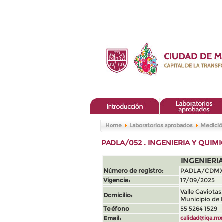
Home
Laboratorios aprobados
Medició
PADLA/052 . INGENIERIA Y QUIMI
INGENIERIA
Número de registro:
PADLA/CDMX
Vigencia:
17/09/2025
Valle Gaviota
Domicilio:
Municipio de 
Teléfono
55 5264 1529
Email:
calidad@iqa.mx