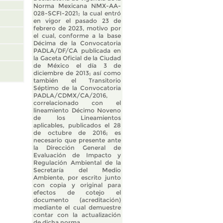
Norma Mexicana NMX-AA-
028-SCFI-2021; la cual entró
en vigor el pasado 23 de
febrero de 2023, motivo por
el cual, conforme a la base
Décima de la Convocatoria
PADLA/DF/CA publicada en
la Gaceta Oficial de la Ciudad
de México el día 3 de
diciembre de 2013; así como
también el Transitorio
Séptimo de la Convocatoria
PADLA/CDMX/CA/2016,
correlacionado con el
lineamiento Décimo Noveno
de los Lineamientos
aplicables, publicados el 28
de octubre de 2016; es
necesario que presente ante
la Dirección General de
Evaluación de Impacto y
Regulación Ambiental de la
Secretaría del Medio
Ambiente, por escrito junto
con copia y original para
efectos de cotejo el
documento (acreditación)
mediante el cual demuestre
contar con la actualización
de dicha norma