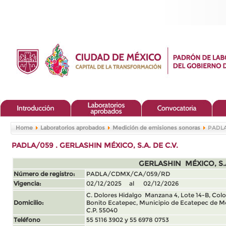
Home
Laboratorios aprobados
Medición de emisiones sonoras
PADLA/
PADLA/059 . GERLASHIN MÉXICO, S.A. DE C.V.
GERLASHIN MÉXICO, S.A
Número de registro:
PADLA/CDMX/CA/059/RD
Vigencia:
02/12/2025 al 02/12/2026
C. Dolores Hidalgo Manzana 4, Lote 14-B, Co
Domicilio:
Bonito Ecatepec, Municipio de Ecatepec de Mo
C.P. 55040
Teléfono
55 5116 3902 y 55 6978 0753