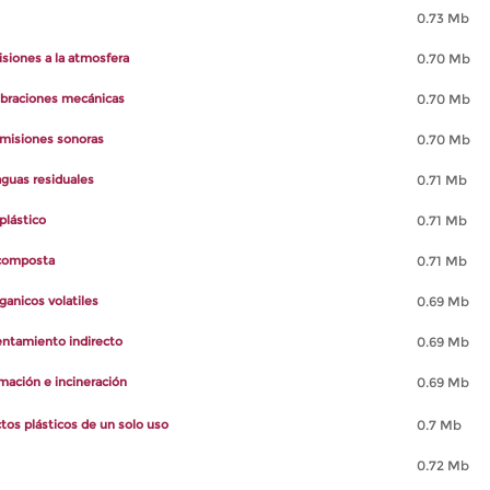
0.73 Mb
siones a la atmosfera
0.70 Mb
ibraciones mecánicas
0.70 Mb
misiones sonoras
0.70 Mb
guas residuales
0.71 Mb
plástico
0.71 Mb
 composta
0.71 Mb
anicos volatiles
0.69 Mb
entamiento indirecto
0.69 Mb
ación e incineración
0.69 Mb
tos plásticos de un solo uso
0.7 Mb
0.72 Mb