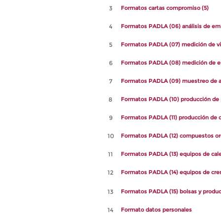
3
Formatos cartas compromiso (5)
4
Formatos PADLA (06) análisis de emi
5
Formatos PADLA (07) medición de v
6
Formatos PADLA (08) medición de e
7
Formatos PADLA (09) muestreo de a
8
Formatos PADLA (10) producción de 
9
Formatos PADLA (11) producción de
10
Formatos PADLA (12) compuestos org
11
Formatos PADLA (13) equipos de cal
12
Formatos PADLA (14) equipos de crem
13
Formatos PADLA (15) bolsas y produc
14
Formato datos personales