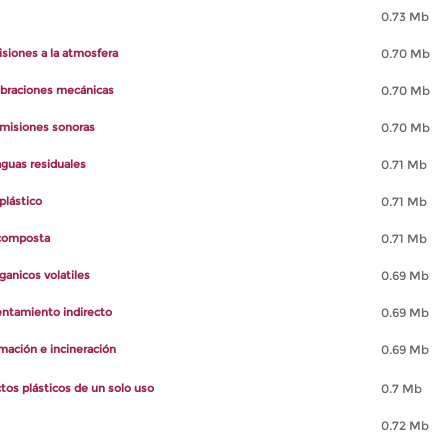
0.73 Mb
siones a la atmosfera
0.70 Mb
ibraciones mecánicas
0.70 Mb
misiones sonoras
0.70 Mb
guas residuales
0.71 Mb
plástico
0.71 Mb
 composta
0.71 Mb
anicos volatiles
0.69 Mb
entamiento indirecto
0.69 Mb
ación e incineración
0.69 Mb
tos plásticos de un solo uso
0.7 Mb
0.72 Mb