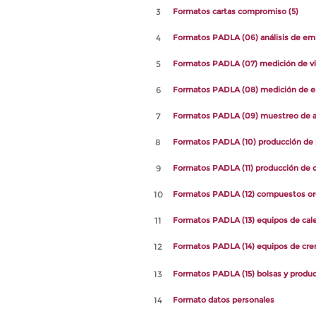
3
Formatos cartas compromiso (5)
4
Formatos PADLA (06) análisis de emi
5
Formatos PADLA (07) medición de v
6
Formatos PADLA (08) medición de e
7
Formatos PADLA (09) muestreo de a
8
Formatos PADLA (10) producción de 
9
Formatos PADLA (11) producción de
10
Formatos PADLA (12) compuestos org
11
Formatos PADLA (13) equipos de cal
12
Formatos PADLA (14) equipos de crem
13
Formatos PADLA (15) bolsas y produc
14
Formato datos personales