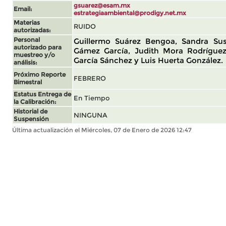
gsuarez@esam.mx
Email:
estrategiaambiental@prodigy.net.mx
Materias
RUIDO
autorizadas:
Personal
Guillermo Suárez Bengoa, Sandra Su
autorizado para
Gámez García, Judith Mora Rodríguez
muestreo y/o
García Sánchez y Luis Huerta González.
análisis:
Próximo Reporte
FEBRERO
Bimestral
Estatus Entrega de
En Tiempo
la Calibración:
Historial de
NINGUNA
Suspensión
Última actualización el Miércoles, 07 de Enero de 2026 12:47