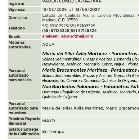
PADLA/CDMX/CA/044/AAR
registro:
Vigencia:
13/03/2026 al 13/03/2027
Estado De Coahuila No. 6, Colonia Providencia, 
Domicilio:
Madero, C.P. 07550.
55) 57107325
(55) 57107325
Teléfono
(55) 57125325
(55) 57125325
Email:
analyser_lab@hotmail.com
Materias
AGUA
autorizadas:
María del Pilar Ávila Martínez - Parámetros
Sólidos Sedimentables, Grasas y Aceites, Demanda Bio
Hexavalente, Arsénico, Mercurio, Cobre, Níquel, Plom
Mario Bracamontes Martínez - Parámetros 
Personal
autorizado
Sólidos Sedimentables, Grasas y Aceites, Demanda Bio
para análisis:
Hexavalente, Cianuro y Demanda Química de Oxígeno.
Noé Barrientos Palomares - Parámetros Aut
Demanda Bioquímica de Oxígeno,
Arsénico, Mercurio,
Química de Oxígeno.
Personal
autorizado para
María del Pilar Ávila Martínez, Mario Bracamont
muestreo:
Próximo Reporte
MAYO
Bimestral
Estatus Entrega
En Tiempo
de la Calibración: