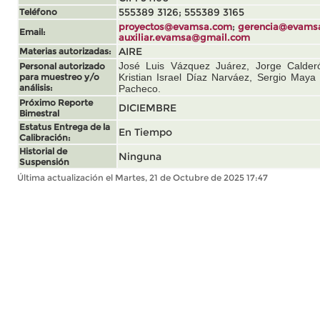
Teléfono
555389 3126; 555389 3165
;
proyectos@evamsa.com
gerencia@evams
Email:
auxiliar.evamsa@gmail.com
Materias autorizadas:
AIRE
José Luis Vázquez Juárez, Jorge Calde
Personal autorizado
para muestreo y/o
Kristian Israel Díaz Narváez, Sergio Maya
análisis:
Pacheco.
Próximo Reporte
DICIEMBRE
Bimestral
Estatus Entrega de la
En Tiempo
Calibración:
Historial de
Ninguna
Suspensión
Última actualización el Martes, 21 de Octubre de 2025 17:47