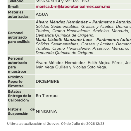
Teléfono
555674 5014 y 559028 1663
Email:
monica.bm@laboratorioaimex.com.mx
Materias
AGUA
autorizadas:
Álvaro Méndez Hernández – Parámetros Autoriz
Sólidos Sedimentables, Grasas y Aceites, Deman
Totales, Cromo Hexavalente, Arsénico, Mercurio,
Personal
Demanda Química de Oxígeno.
autorizado
María Lizbeth Manzano Lara – Parámetros Autor
para análisis:
Sólidos Sedimentables, Grasas y Aceites, Deman
Totales, Cromo Hexavalente, Arsénico, Mercurio,
Demanda Química de Oxígeno.
Personal
autorizado
Álvaro Méndez Hernández, Edith Mojica Pérez, Jes
para
Iván Vega Guillén y Nicolas Soto Vega.
muestreo:
Próximo
DICIEMBRE
Reporte
Bimestral
Estatus
En Tiempo
Entrega de la
Calibración:
Historial de
NINGUNA
Suspensión
Última actualización el Jueves, 09 de Julio de 2026 12:23